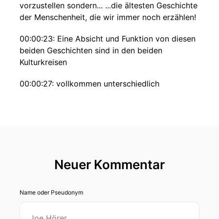
vorzustellen sondern... ...die ältesten Geschichte
der Menschenheit, die wir immer noch erzählen!
00:00:23: Eine Absicht und Funktion von diesen
beiden Geschichten sind in den beiden
Kulturkreisen
00:00:27: vollkommen unterschiedlich
00:00:29: aber das Interessante ist dass
trotzdem die Struktur Ja, also das
00:00:35: Erzählstoffschema
00:00:36: in beiden Fällen.
Neuer Kommentar
00:00:38: So viele Parallelen aufweist, dass wir
sagen können, dass dieses
Name oder Pseudonym
00:00:43: Sieg über den