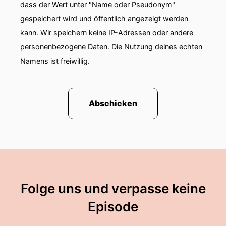
dass der Wert unter "Name oder Pseudonym"
sie überhaupt verstehen
gespeichert wird und öffentlich angezeigt werden
00:01:24: kann.
kann. Wir speichern keine IP-Adressen oder andere
personenbezogene Daten. Die Nutzung deines echten
00:01:25: Für Sahafestival haben Sie sie
Namens ist freiwillig.
entziffert Und wie?
00:01:29: Ihre Lecture vom Januar zwanzig
sechsundzwanzig hört ihr jetzt!
Abschicken
00:01:41: Ganz ganz lieben Dank an Anna und
Christoph, die ein wunderbares Festival hier ins
Leben gerufen erschaffen haben.
00:01:48: Wir sind total begeistert!
Folge uns und verpasse keine
00:01:50: Wir sind gestern schon dabei gewesen
auf der Zuhörerseite.
Episode
00:01:53: Es ist einfach großartig Und wir haben