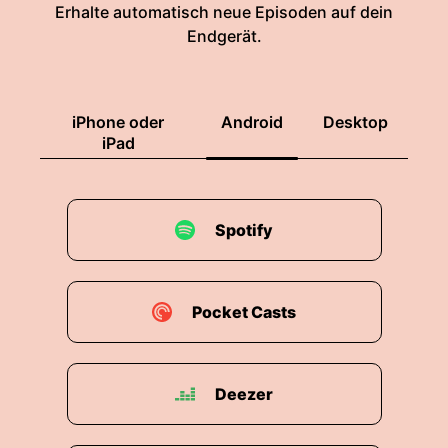
Erhalte automatisch neue Episoden auf dein
noch eine persönliche ganz besondere Freude
Endgerät.
hier sein zu dürfen Denn die Menschen das
Ehepaar mit dem wir lange lange Jahre unseres
Lebens am allerängsten verbunden sind.
iPhone oder
Android
Desktop
00:02:06: Die haben ihre Heimat hier bei euch in
iPad
der Schweiz Und Sie sind sogar heute Abend
hier mit dabei.
Spotify
00:02:12: Das freut uns auch noch ganz
besonders und jetzt grüht sie miteinander, viel
Spaß!
Pocket Casts
00:02:18: Ja herzlich willkommen auch von
meiner Seite.
00:02:21: wir haben schon so viele
Deezer
ausgezeichnete Vorträge gehört das jetzt
natürlich der Druck besonders hoch ist.