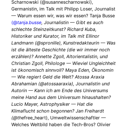
Scharnowski (@susannescharnowski),
Germanistin, im Talk mit Philipp Loser, Journalist
— Warum essen wir, was wir essen? Tanja Busse
(@
tanja.busse
, Journalistin — Gibt es auch
schlechte Steinzeitkunst? Richard Kuba,
Historiker und Kurator, im Talk mit Ellinor
Landmann (@spronille), Kunstredakteurin — Was
ist die älteste Geschichte (die wir immer noch
erzählen)? Annette Zgoll, Altorientalistin, und
Christian Zgoll, Philologe — Wieviel Ungleichheit
ist ökonomisch sinnvoll? Maya Eden, Ökonomin
— Wie regiert Geld die Welt? Atossa Araxia
Abrahamian (@atossaaraxia), Journalistin und
Autorin — Kann ich am Ende des Universums
meine Hand aus dem Universum hinaushalten?
Lucio Mayer, Astrophysiker — Hat die
Klimaflucht schon begonnen? Jan Freihardt
(@the
free_heart), Umweltwissenschaftler —
Welches Weltbild haben die Tech-Bros? Olivier