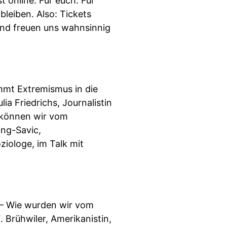
 online. Für euch. Für
leiben. Also: Tickets
und freuen uns wahnsinnig
mmt Extremismus in die
ia Friedrichs, Journalistin
s können wir vom
ing-Savic,
ziologe, im Talk mit
r — Wie wurden wir vom
 Brühwiler, Amerikanistin,