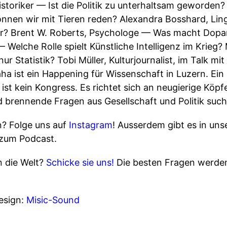
istoriker — Ist die Politik zu unterhaltsam geworden
en wir mit Tieren reden? Alexandra Bosshard, Lingu
war? Brent W. Roberts, Psychologe — Was macht Dopa
 Welche Rolle spielt Künstliche Intelligenz im Krieg? 
 Statistik? Tobi Müller, Kulturjournalist, im Talk mi
 aha ist ein Happening für Wissenschaft in Luzern. Ein
 ist kein Kongress. Es richtet sich an neugierige Kö
d brennende Fragen aus Gesellschaft und Politik suc
n? Folge uns auf
Instagram
! Ausserdem gibt es in un
 zum Podcast.
n die Welt?
Schicke sie uns!
Die besten Fragen werden
sign:
Misic-Sound