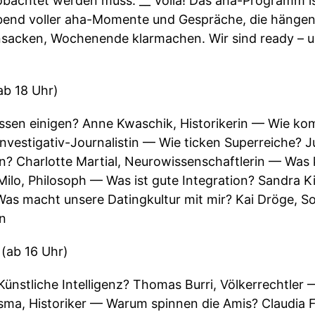
eobachtet werden muss. __ Voilà! Das aha-Programm ist
bend voller aha-Momente und Gespräche, die hängenb
insacken, Wochenende klarmachen. Wir sind ready – 
ab 18 Uhr)
ssen einigen? Anne Kwaschik, Historikerin — Wie ko
Investigativ-Journalistin — Wie ticken Superreiche? Jul
an? Charlotte Martial, Neurowissenschaftlerin — Wa
Milo, Philosoph — Was ist gute Integration? Sandra K
as macht unsere Datingkultur mit mir? Kai Dröge, So
in
(ab 16 Uhr)
 Künstliche Intelligenz? Thomas Burri, Völkerrechtle
ma, Historiker — Warum spinnen die Amis? Claudia F.