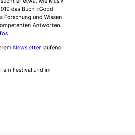
rsucht er etwa, wie Musik
 2019 das Buch «Good
 das Forschung und Wissen
ch kompetenten Antworten
fos.
serem
Newsletter
laufend
 am Festival und im