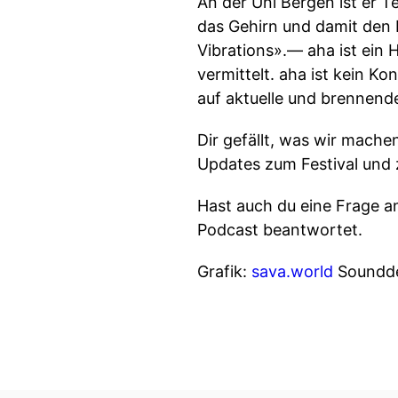
An der Uni Bergen ist er T
das Gehirn und damit den
Vibrations». ​​— aha ist e
vermittelt. aha ist kein K
auf aktuelle und brennende
Dir gefällt, was wir mache
Updates zum Festival und
Hast auch du eine Frage a
Podcast beantwortet.
Grafik:
sava.world
Soundde